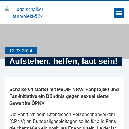
SCHALKE MAC
12.03.2024
Aufstehen, helfen, laut sein!
Schalke 04 startet mit MeDiF-NRW, Fanprojekt und
Fan-Initiative ein Bündnis gegen sexualisierte
Gewalt im ÖPNV
Die Fahrt mit dem Öffentlichen Personennahverkehr
(ÖPNV) an Bundesligaspieltagen sollte für alle Fans
gleichermaßen ein positives Erlebnis sein. Leider ist