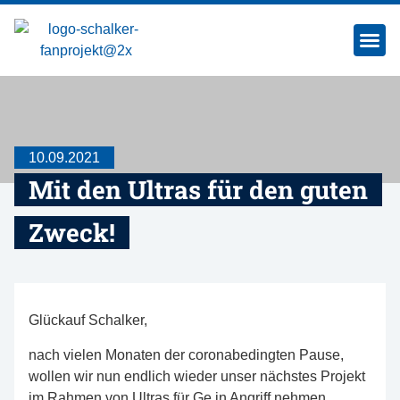
SCHALKE MAC
10.09.2021
Mit den Ultras für den guten
Zweck!
Glückauf Schalker,
nach vielen Monaten der coronabedingten Pause,
wollen wir nun endlich wieder unser nächstes Projekt
im Rahmen von Ultras für Ge in Angriff nehmen.